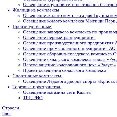
Освещение крупной сети ресторанов быстрог
Жилищные комплексы
Освещение жилого комплекса для Группы к
Освещение жилого комплекса Мытищи Парк 
Производственные
Освещение заводского комплекса по производ
Освещение периметра предприятия
Освещение производственного предприятия 
Освещение промышленного предприятия А
Освещение сборочно-складского комплекс
Освещение складского комплекса завода «Ру
Переоснащение колеровочного цеха «Радуга»
Проект освещения складского комплекса
Спортивные комплексы
Освещение Ледового дворца спорта «Кристал
Торговые пространства
Освещение магазина сети Каляев
ТРЦ РИО
Отрасли
Блог