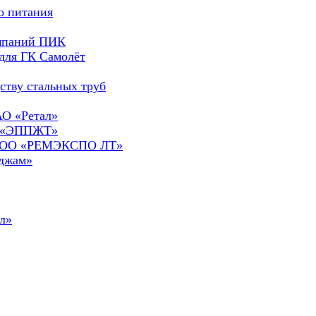
о питания
омпаний ПИК
для ГК Самолёт
ству стальных труб
АО «Ретал»
О «ЭППЖТ»
а ООО «РЕМЭКСПО ЛТ»
сджам»
л»