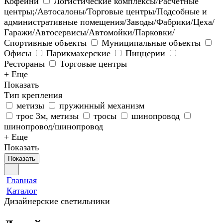
Кофейни
Логистические комплексы/Расчетные
центры;/Автосалоны/Торговые центры/Подсобные и
административные помещения/Заводы/Фабрики/Цеха/
Гаражи/Автосервисы/Автомойки/Парковки/
Спортивные объекты
Муниципальные объекты
Офисы
Парикмахерские
Пиццерии
Рестораны
Торговые центры
+ Еще
Показать
Тип крепления
метизы
пружинный механизм
трос 3м, метизы
тросы
шинопровод
шинопровод/шинопровод
+ Еще
Показать
Показать
Главная
Каталог
Дизайнерские светильники