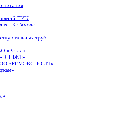
о питания
омпаний ПИК
для ГК Самолёт
ству стальных труб
АО «Ретал»
О «ЭППЖТ»
а ООО «РЕМЭКСПО ЛТ»
сджам»
л»