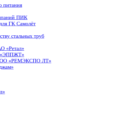
о питания
омпаний ПИК
для ГК Самолёт
ству стальных труб
АО «Ретал»
О «ЭППЖТ»
а ООО «РЕМЭКСПО ЛТ»
сджам»
л»