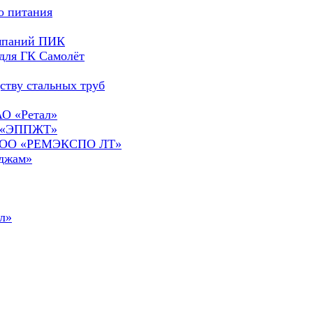
о питания
омпаний ПИК
для ГК Самолёт
ству стальных труб
АО «Ретал»
О «ЭППЖТ»
а ООО «РЕМЭКСПО ЛТ»
сджам»
л»