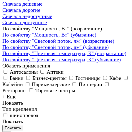
Сначала дешевые
Сначала дорогие
Сначала недоступные
Сначала доступные
По свойству "Мощность, Вт" (возрастание)
По свойству "Мощность, Вт" (убывание)
По свойству "Световой поток, лм" (возрастание)
По свойству "Световой поток, лм" (убывание)
По свойству "Цветовая температура, К" (возрастание)
По свойству "Цветовая температура, К" (убывание)
Область применения
Автосалоны
Аптеки
Банки
Бизнес-центры
Гостиницы
Кафе
Кофейни
Парикмахерские
Пиццерии
Рестораны
Торговые центры
+ Еще
Показать
Тип крепления
шинопровод
Показать
Показать