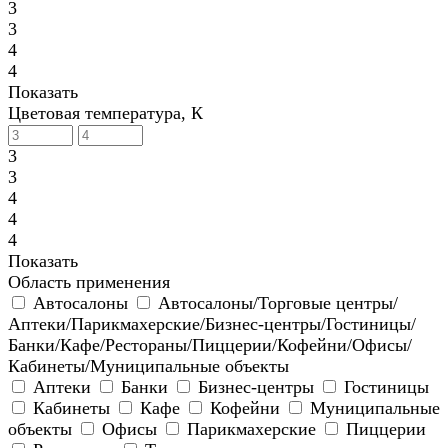
3
3
4
4
Показать
Цветовая температура, К
3
3
4
4
4
Показать
Область применения
Автосалоны
Автосалоны/Торговые центры/
Аптеки/Парикмахерские/Бизнес-центры/Гостиницы/
Банки/Кафе/Рестораны/Пиццерии/Кофейни/Офисы/
Кабинеты/Муниципальные объекты
Аптеки
Банки
Бизнес-центры
Гостиницы
Кабинеты
Кафе
Кофейни
Муниципальные
объекты
Офисы
Парикмахерские
Пиццерии