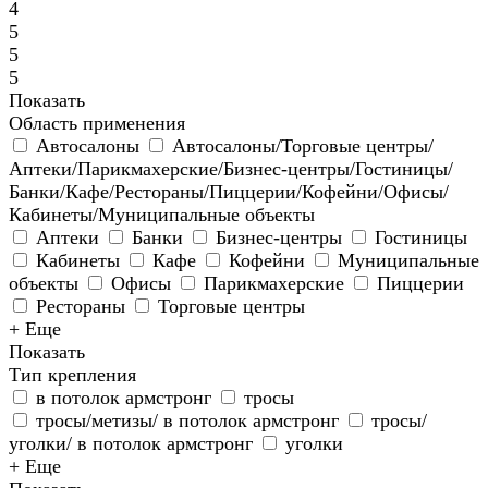
4
5
5
5
Показать
Область применения
Автосалоны
Автосалоны/Торговые центры/
Аптеки/Парикмахерские/Бизнес-центры/Гостиницы/
Банки/Кафе/Рестораны/Пиццерии/Кофейни/Офисы/
Кабинеты/Муниципальные объекты
Аптеки
Банки
Бизнес-центры
Гостиницы
Кабинеты
Кафе
Кофейни
Муниципальные
объекты
Офисы
Парикмахерские
Пиццерии
Рестораны
Торговые центры
+ Еще
Показать
Тип крепления
в потолок армстронг
тросы
тросы/метизы/ в потолок армстронг
тросы/
уголки/ в потолок армстронг
уголки
+ Еще